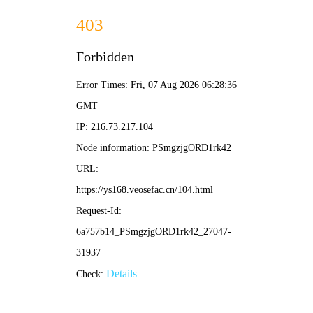
天空视频
· 高清畅享
🔍 搜一下
首页
短剧
电影
综艺
电视剧
动漫
青春
恋歌
无头
正宫
教子
闹金
銮粤
‹
›
语